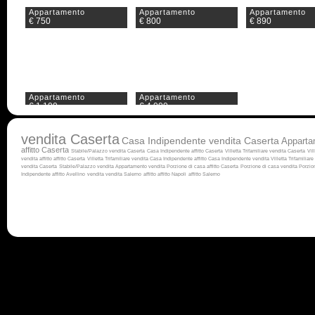
Appartamento
Appartamento
Appartamento
€ 750
€ 800
€ 890
Appartamento
Appartamento
€ 1.100
€ 4.000
vendita Caserta
Casa Indipendente vendita Caserta
Apparta
affitto Caserta
Stabile/Palazzo vendita Caserta
Casa Indipendente affitto Caserta
Villetta Trifamiliare vendita Caserta
Vil
vendita
affitto
affitto Caserta
Villetta Trifamiliare vendita
Casa Indipendente affitto
Casa Indipendente vendita
Villetta Trifamiliare 
vendita Caserta
Stabile/Palazzo vendita
Appartamento vendita
Porzione di casa affitto Caserta
Porzione di casa vendita
Porzion
Indipendente affitto Avellino
vendita
vendita Salerno
affitto
affitto Napoli
affitto Salerno