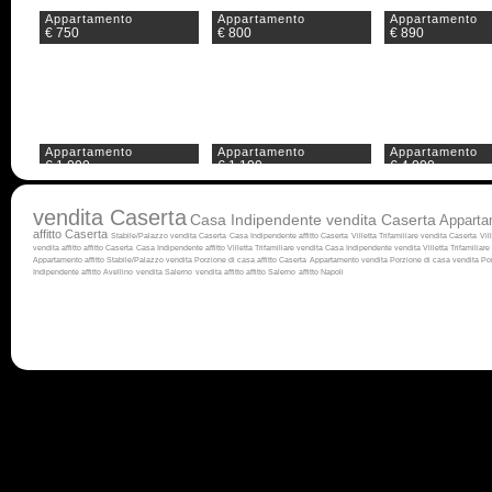
Appartamento
Appartamento
Appartamento
€ 750
€ 800
€ 890
Appartamento
Appartamento
Appartamento
€ 1.000
€ 1.100
€ 4.000
vendita Caserta
Casa Indipendente vendita Caserta
Apparta
affitto Caserta
Stabile/Palazzo vendita Caserta
Casa Indipendente affitto Caserta
Villetta Trifamiliare vendita Caserta
Vil
vendita
affitto
affitto Caserta
Casa Indipendente affitto
Villetta Trifamiliare vendita
Casa Indipendente vendita
Villetta Trifamiliare 
Appartamento affitto
Stabile/Palazzo vendita
Porzione di casa affitto Caserta
Appartamento vendita
Porzione di casa vendita
Por
Indipendente affitto Avellino
vendita Salerno
vendita
affitto
affitto Salerno
affitto Napoli