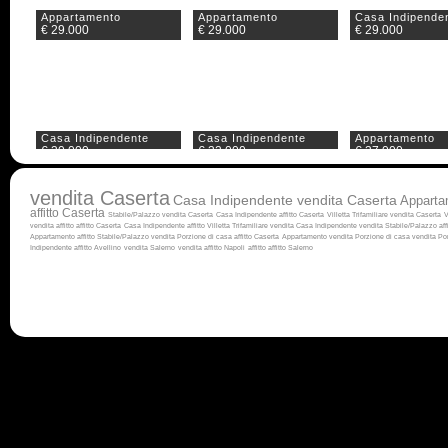
Appartamento
Appartamento
Casa Indipende
€ 29.000
€ 29.000
€ 29.000
Casa Indipendente
Casa Indipendente
Appartamento
€ 30.000
€ 32.000
€ 37.000
vendita Caserta
Casa Indipendente vendita Caserta
Apparta
affitto Caserta
Stabile/Palazzo vendita Caserta
Casa Indipendente affitto Caserta
Villetta Trifamiliare vendita Caserta
V
vendita
affitto
affitto Caserta
Casa Indipendente affitto
Villetta Trifamiliare vendita
Casa Indipendente vendita
Stabile/Palazzo aff
Appartamento affitto
Stabile/Palazzo vendita
Porzione di casa affitto Caserta
Appartamento vendita
Porzione di casa vendita
Por
Indipendente affitto Avellino
vendita Salerno
vendita
affitto Napoli
affitto
affitto Salerno
Casa Indipendente
Appartamento
Rustico/Casale/
€ 39.000
€ 40.000
€ 45.000
Duplex
Casa Indipendente
Casa Indipende
€ 48.000
€ 49.000
€ 50.000