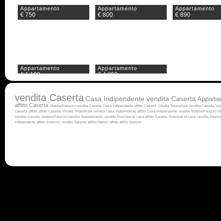
Appartamento
Appartamento
Appartamento
€ 750
€ 800
€ 890
Appartamento
Appartamento
€ 1.100
€ 4.000
vendita Caserta
Casa Indipendente vendita Caserta
Apparta
affitto Caserta
Stabile/Palazzo vendita Caserta
Casa Indipendente affitto Caserta
Villetta Trifamiliare vendita Caserta
Vil
Caserta
affitto
affitto Caserta
Villetta Trifamiliare vendita
Casa Indipendente affitto
Casa Indipendente vendita
Stabile/Palazzo af
vendita Caserta
Stabile/Palazzo vendita
Appartamento vendita
Porzione di casa affitto Caserta
Porzione di casa vendita
Porzion
Indipendente affitto Avellino
vendita Salerno
affitto Napoli
affitto
affitto Salerno