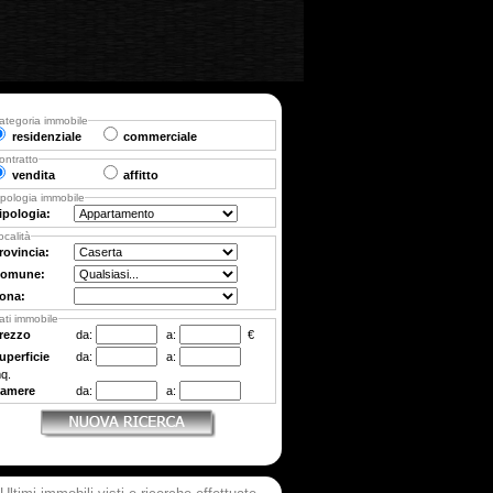
ategoria immobile
residenziale
commerciale
ontratto
vendita
affitto
ipologia immobile
ipologia:
ocalità
rovincia:
omune:
ona:
ati immobile
rezzo
da:
a:
€
uperficie
da:
a:
q.
amere
da:
a: