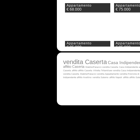
Appartamento
Appartament
€ 68.000
€ 75.000
Appartamento
Appartament
€ 95.000
€ 95.000
vendita Caserta
Casa Indipenden
affitto Caserta
Stabile/Palazzo vendita Caserta
Casa Indipendente af
Caserta
affitto
affitto Caserta
Villetta Trifamiliare vendita
Casa Indipendente 
vendita Caserta
Stabile/Palazzo vendita
Appartamento vendita
Porzione di 
Indipendente affitto Avellino
vendita Salerno
affitto Napoli
affitto
affitto Sal
Appartamento
Appartament
€ 100.000
€ 105.000
Appartamento
Appartament
€ 125.000
€ 129.000