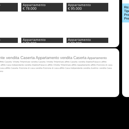
o
Appartamento
Appartamento
Ric
€ 78.000
€ 95.000
Tip
Pro
Pre
o
Appartamento
Appartamento
€ 98.000
€ 99.000
te vendita Caserta
Appartamento vendita Caserta
Appartamento
fitto Caserta
Villetta Trifamiliare vendita Caserta
Villetta Trifamiliare affitto Caserta
vendita
Stabile/Palazzo affitto
affitto
Casa Indipendente vendita
Stabile/Palazzo affitto
Villetta Trifamiliare affitto
Appartamento affitto
Porzione di casa
casa affitto Caserta
Porzione di casa vendita
Porzione di casa affitto
Casa Indipendente vendita Avellino
vendita
Casa
erno
o
Appartamento
Appartamento
€ 110.000
€ 115.000
o
Appartamento
Appartamento
€ 130.000
€ 130.000