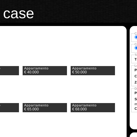
case
C
C
T
T
L
o
Appartamento
Appartamento
P
€ 40.000
€ 50.000
C
Z
D
P
S
m
o
Appartamento
Appartamento
C
€ 65.000
€ 68.000