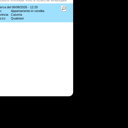
Ultimi immobili visti e ricerche effettuate
erca del 06/08/2026 - 12:20
o:
Appartamento in vendita
vincia:
Caserta
zzo:
Qualsiasi