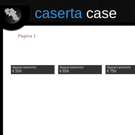
il portale degli annunci immobiliari in provincia di Caserta
caserta
case
Pagina 1
Appartamento
Appartamento
Appartamento
€ 550
€ 650
€ 750