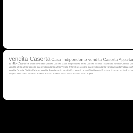
vendita Caserta
Casa Indipendente vendita Caserta
Apparta
affitto Caserta
Stabile/Palazzo vendita Caserta
Casa Indipendente affitto Caserta
Villetta Trifamiliare vendita Caserta
Vil
vendita
affitto
affitto Caserta
Casa Indipendente affitto
Villetta Trifamiliare vendita
Casa Indipendente vendita
Stabile/Palazzo aff
vendita Caserta
Stabile/Palazzo vendita
Appartamento vendita
Porzione di casa affitto Caserta
Porzione di casa vendita
Porzion
Indipendente affitto Avellino
vendita Salerno
vendita
affitto
affitto Salerno
affitto Napoli