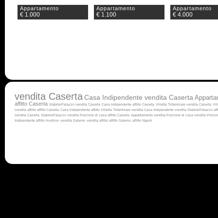
Appartamento
Appartamento
Appartamento
€ 1.000
€ 1.100
€ 4.000
vendita Caserta
Casa Indipendente vendita Caserta
Apparta
affitto Caserta
Stabile/Palazzo vendita Caserta
Casa Indipendente affitto Caserta
Villetta Trifamiliare vendita Caserta
Vil
vendita
affitto
affitto Caserta
Casa Indipendente affitto
Villetta Trifamiliare vendita
Casa Indipendente vendita
Stabile/Palazzo aff
vendita Caserta
Stabile/Palazzo vendita
Porzione di casa affitto Caserta
Appartamento vendita
Porzione di casa vendita
Porzion
Indipendente affitto Avellino
vendita Salerno
vendita
affitto
affitto Salerno
affitto Napoli